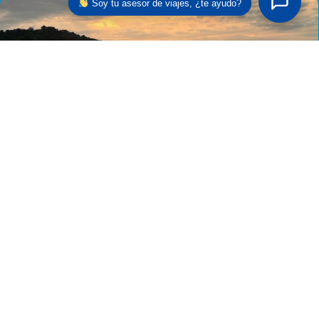
Soy tu asesor de viajes, ¿te ayudo?
Ecos Ancestrales:
Ecos Ancestrales: Embarca en una cautivadora odisea cultural de 9
noches y 10 días por Costa Rica, diseñada para aquellos...
Read More