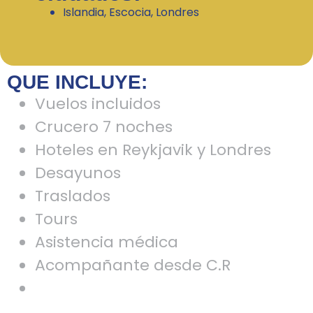
Islandia, Escocia, Londres
QUE INCLUYE:
Vuelos incluidos
Crucero 7 noches
Hoteles en Reykjavik y Londres
Desayunos
Traslados
Tours
Asistencia médica
Acompañante desde C.R