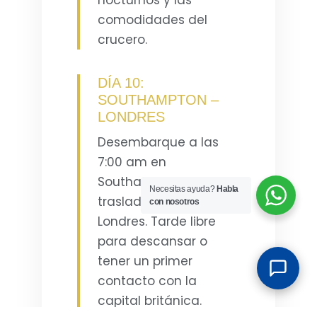
comodidades del
crucero.
DÍA 10:
SOUTHAMPTON –
LONDRES
Desembarque a las
7:00 am en
Southampton y
Necesitas ayuda?
Habla
traslado privado hacia
con nosotros
Londres. Tarde libre
para descansar o
tener un primer
contacto con la
capital británica.