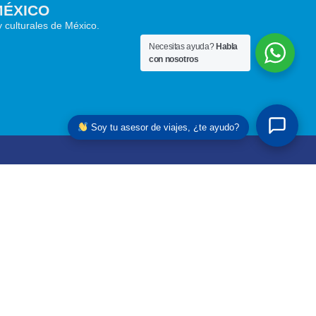
MÉXICO
REP
y culturales de México.
Vive e
Read 
Necesitas ayuda?
Habla
con nosotros
Soy tu asesor de viajes, ¿te ayudo?